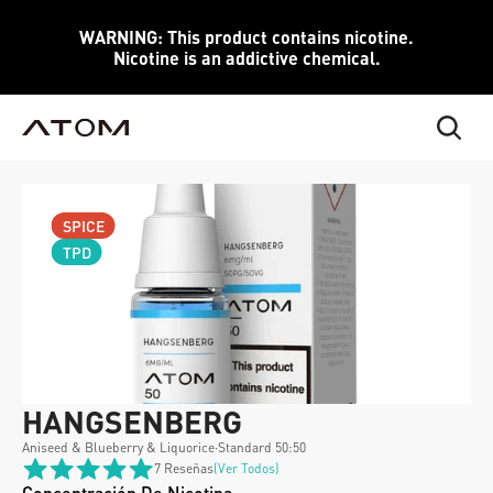
WARNING: This product contains nicotine.
Nicotine is an addictive chemical.
SPICE
TPD
HANGSENBERG
Aniseed & Blueberry & Liquorice
·
Standard 50:50
7 Reseñas
(ver Todos)
Concentración De Nicotina