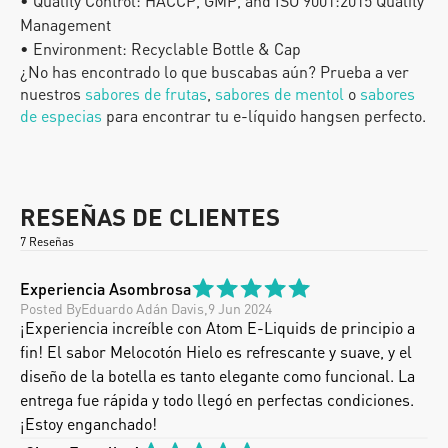
• Quality Control: HACCP, GMP, and ISO 9001:2015 Quality 
Management
• Environment: Recyclable Bottle & Cap
¿No has encontrado lo que buscabas aún? Prueba a ver 
nuestros
 sabores de frutas
, 
sabores de mentol
 o
 sabores 
de especias
 para encontrar tu e-líquido hangsen perfecto.
RESEÑAS DE CLIENTES
7 Reseñas
Experiencia Asombrosa
Posted By
Eduardo Adán Davis
,
9 Jun 2024
¡Experiencia increíble con Atom E-Liquids de principio a 
fin! El sabor Melocotón Hielo es refrescante y suave, y el 
diseño de la botella es tanto elegante como funcional. La 
entrega fue rápida y todo llegó en perfectas condiciones. 
¡Estoy enganchado!