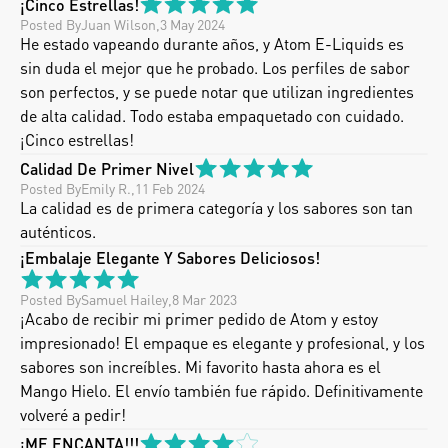
¡Cinco Estrellas!
Posted By
Juan Wilson
,
3 May 2024
He estado vapeando durante años, y Atom E-Liquids es 
sin duda el mejor que he probado. Los perfiles de sabor 
son perfectos, y se puede notar que utilizan ingredientes 
de alta calidad. Todo estaba empaquetado con cuidado. 
¡Cinco estrellas!
Calidad De Primer Nivel
Posted By
Emily R.
,
11 Feb 2024
La calidad es de primera categoría y los sabores son tan 
auténticos.
¡Embalaje Elegante Y Sabores Deliciosos!
Posted By
Samuel Hailey
,
8 Mar 2023
¡Acabo de recibir mi primer pedido de Atom y estoy 
impresionado! El empaque es elegante y profesional, y los 
sabores son increíbles. Mi favorito hasta ahora es el 
Mango Hielo. El envío también fue rápido. Definitivamente 
volveré a pedir!
¡ME ENCANTA!!!