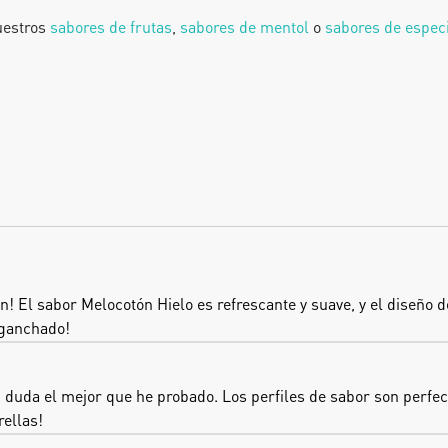
uestros
 sabores de frutas
, 
sabores de mentol
 o
 sabores de espec
n! El sabor Melocotón Hielo es refrescante y suave, y el diseño d
nganchado!
uda el mejor que he probado. Los perfiles de sabor son perfectos
rellas!