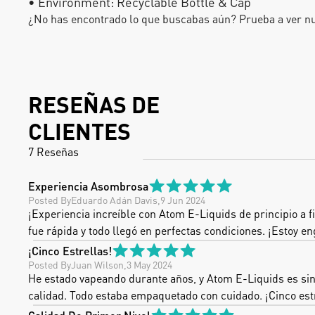
• Environment: Recyclable Bottle & Cap
¿No has encontrado lo que buscabas aún? Prueba a ver n
RESEÑAS DE 
CLIENTES
7 Reseñas
Experiencia Asombrosa
Posted By
Eduardo Adán Davis
,
9 Jun 2024
¡Experiencia increíble con Atom E-Liquids de principio a fi
fue rápida y todo llegó en perfectas condiciones. ¡Estoy e
¡Cinco Estrellas!
Posted By
Juan Wilson
,
3 May 2024
He estado vapeando durante años, y Atom E-Liquids es sin d
calidad. Todo estaba empaquetado con cuidado. ¡Cinco est