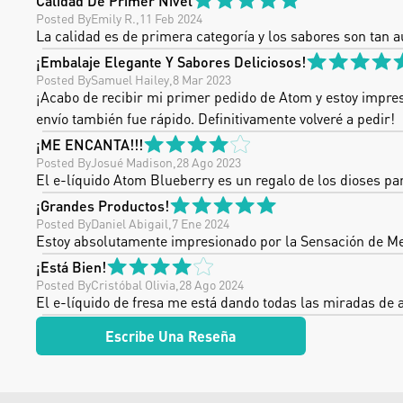
Calidad De Primer Nivel
Posted By
Emily R.
,
11 Feb 2024
La calidad es de primera categoría y los sabores son tan a
¡Embalaje Elegante Y Sabores Deliciosos!
Posted By
Samuel Hailey
,
8 Mar 2023
¡Acabo de recibir mi primer pedido de Atom y estoy impresi
envío también fue rápido. Definitivamente volveré a pedir!
¡ME ENCANTA!!!
Posted By
Josué Madison
,
28 Ago 2023
El e-líquido Atom Blueberry es un regalo de los dioses pa
¡Grandes Productos!
Posted By
Daniel Abigail
,
7 Ene 2024
Estoy absolutamente impresionado por la Sensación de Ment
¡Está Bien!
Posted By
Cristóbal Olivia
,
28 Ago 2024
El e-líquido de fresa me está dando todas las miradas de a
Escribe Una Reseña