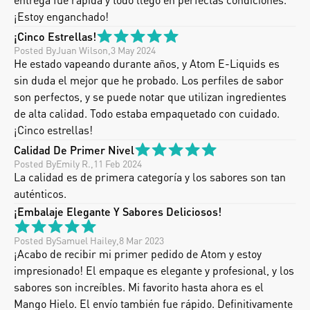
¡Estoy enganchado!
¡Cinco Estrellas!
Posted By
Juan Wilson
,
3 May 2024
He estado vapeando durante años, y Atom E-Liquids es 
sin duda el mejor que he probado. Los perfiles de sabor 
son perfectos, y se puede notar que utilizan ingredientes 
de alta calidad. Todo estaba empaquetado con cuidado. 
¡Cinco estrellas!
Calidad De Primer Nivel
Posted By
Emily R.
,
11 Feb 2024
La calidad es de primera categoría y los sabores son tan 
auténticos.
¡Embalaje Elegante Y Sabores Deliciosos!
Posted By
Samuel Hailey
,
8 Mar 2023
¡Acabo de recibir mi primer pedido de Atom y estoy 
impresionado! El empaque es elegante y profesional, y los 
sabores son increíbles. Mi favorito hasta ahora es el 
Mango Hielo. El envío también fue rápido. Definitivamente 