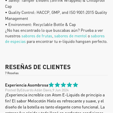
• Safety: Tamper Evident (Shrink Wrapped) & Childproof 
Cap
• Quality Control: HACCP, GMP, and ISO 9001:2015 Quality 
Management
• Environment: Recyclable Bottle & Cap
¿No has encontrado lo que buscabas aún? Prueba a ver 
nuestros
 sabores de frutas
, 
sabores de mentol
 o
 sabores 
de especias
 para encontrar tu e-líquido hangsen perfecto.
RESEÑAS DE CLIENTES
7 Reseñas
Experiencia Asombrosa
Posted By
Eduardo Adán Davis
,
9 Jun 2024
¡Experiencia increíble con Atom E-Liquids de principio a 
fin! El sabor Melocotón Hielo es refrescante y suave, y el 
diseño de la botella es tanto elegante como funcional. La 
entrega fue rápida y todo llegó en perfectas condiciones. 