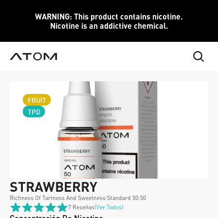
WARNING: This product contains nicotine.
Nicotine is an addictive chemical.
FRUIT
TPD
STRAWBERRY
Richness Of Tartness And Sweetness
·
Standard 50:50
7 Reseñas
(ver Todos)
Concentración De Nicotina